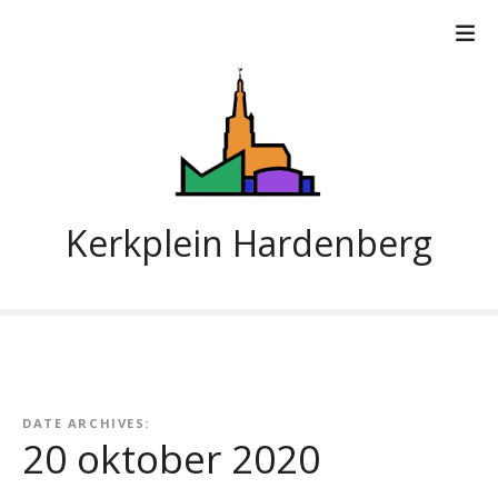
G
a
n
a
a
r
d
e
i
Kerkplein Hardenberg
n
h
o
u
d
DATE ARCHIVES:
20 oktober 2020