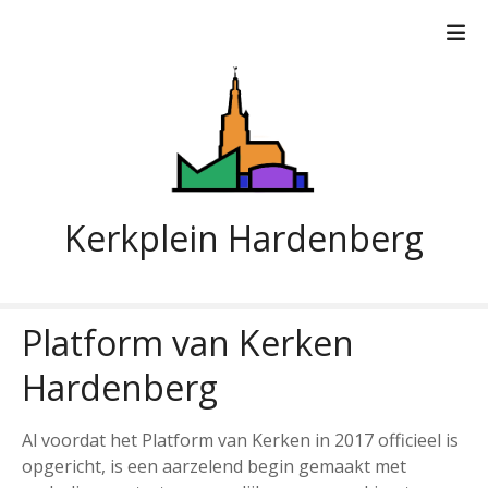
G
a
n
a
a
r
d
e
i
Kerkplein Hardenberg
n
h
o
u
Platform van Kerken
d
Hardenberg
Al voordat het Platform van Kerken in 2017 officieel is
opgericht, is een aarzelend begin gemaakt met