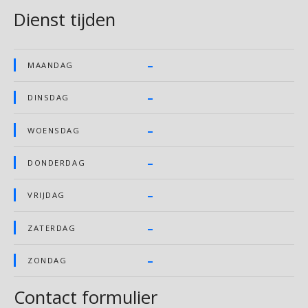
Dienst tijden
–
MAANDAG
–
DINSDAG
–
WOENSDAG
–
DONDERDAG
–
VRIJDAG
–
ZATERDAG
–
ZONDAG
Contact formulier