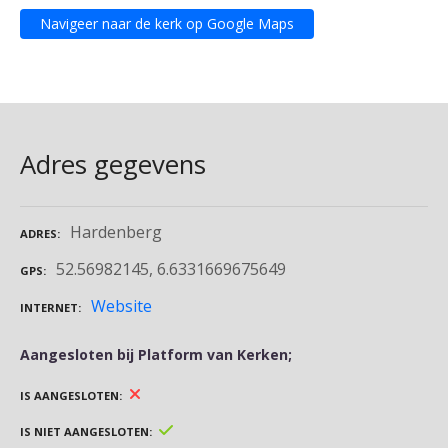
Navigeer naar de kerk op Google Maps
Adres gegevens
Hardenberg
ADRES
52.56982145, 6.6331669675649
GPS
Website
INTERNET
Aangesloten bij Platform van Kerken;
IS AANGESLOTEN
IS NIET AANGESLOTEN