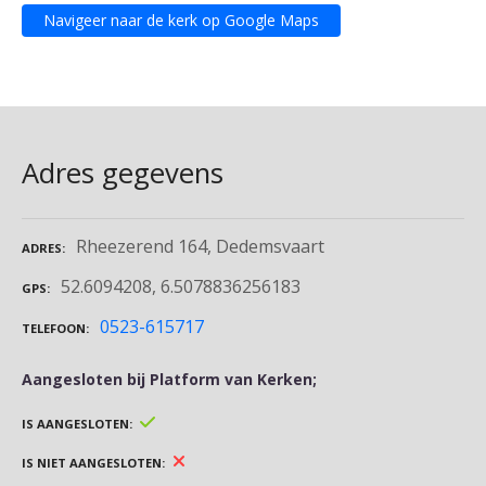
Navigeer naar de kerk op Google Maps
Adres gegevens
Rheezerend 164, Dedemsvaart
ADRES
52.6094208, 6.5078836256183
GPS
0523-615717
TELEFOON
Aangesloten bij Platform van Kerken;
IS AANGESLOTEN
IS NIET AANGESLOTEN