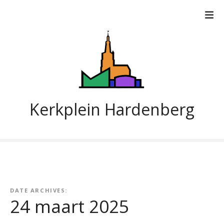
G
a
n
a
a
r
d
e
i
Kerkplein Hardenberg
n
h
o
u
d
DATE ARCHIVES:
24 maart 2025