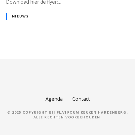
Download hier de flyer:…
NIEUWS
B
e
r
i
c
Agenda
Contact
h
© 2025 COPYRIGHT BIJ PLATFORM KERKEN HARDENBERG.
ALLE RECHTEN VOORBEHOUDEN.
t