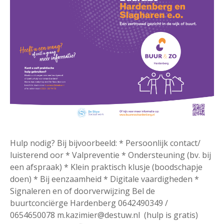
Hulp nodig? Bij bijvoorbeeld: * Persoonlijk contact/
luisterend oor * Valpreventie * Ondersteuning (bv. bij
een afspraak) * Klein praktisch klusje (boodschapje
doen) * Bij eenzaamheid * Digitale vaardigheden *
Signaleren en of doorverwijzing Bel de
buurtconciërge Hardenberg 0642490349 /
0654650078 m.kazimier@destuw.nl (hulp is gratis)