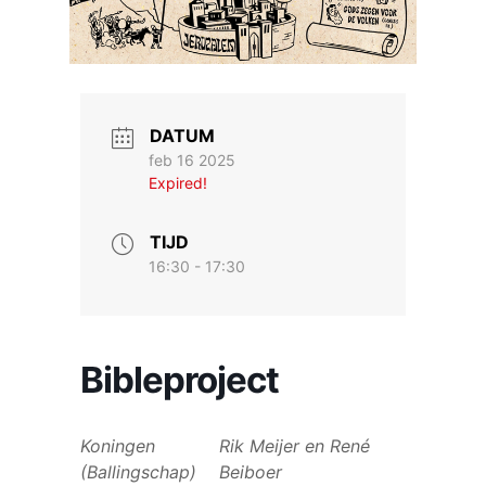
DATUM
feb 16 2025
Expired!
TIJD
16:30 - 17:30
Bibleproject
Koningen
Rik Meijer en René
(Ballingschap)
Beiboer