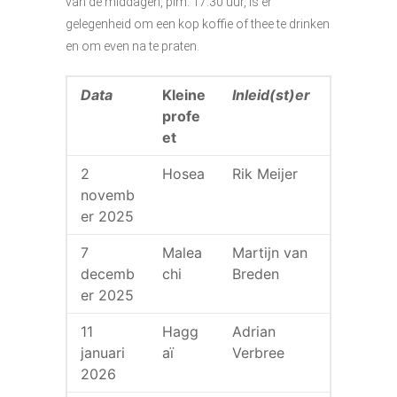
van de middagen, plm. 17.30 uur, is er
gelegenheid om een kop koffie of thee te drinken
en om even na te praten.
Data
Kleine
Inleid(st)er
profe
et
2
Hosea
Rik Meijer
novemb
er 2025
7
Malea
Martijn van
decemb
chi
Breden
er 2025
11
Hagg
Adrian
januari
aï
Verbree
2026