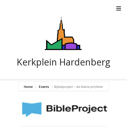
G
a
n
a
a
r
d
e
i
Kerkplein Hardenberg
n
h
o
u
Home
Events
Bijbelproject – de kleine profeten
d