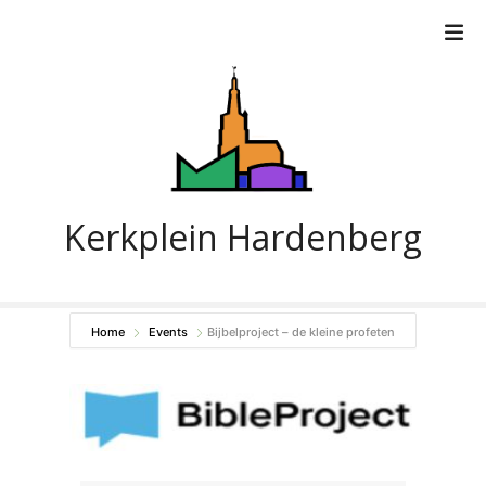
G
a
n
a
a
r
d
e
i
Kerkplein Hardenberg
n
h
o
u
Home
Events
Bijbelproject – de kleine profeten
d