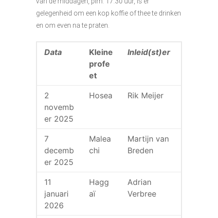
van de middagen, plm. 17.30 uur, is er
gelegenheid om een kop koffie of thee te drinken
en om even na te praten.
Data
Kleine
Inleid(st)er
profe
et
2
Hosea
Rik Meijer
novemb
er 2025
7
Malea
Martijn van
decemb
chi
Breden
er 2025
11
Hagg
Adrian
januari
aï
Verbree
2026