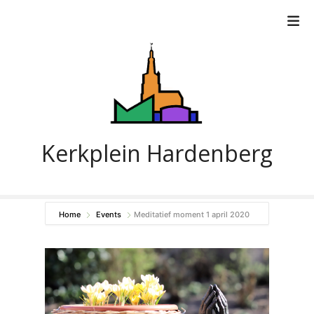
G
a
n
a
a
r
d
e
i
Kerkplein Hardenberg
n
h
o
u
Home
Events
Meditatief moment 1 april 2020
d