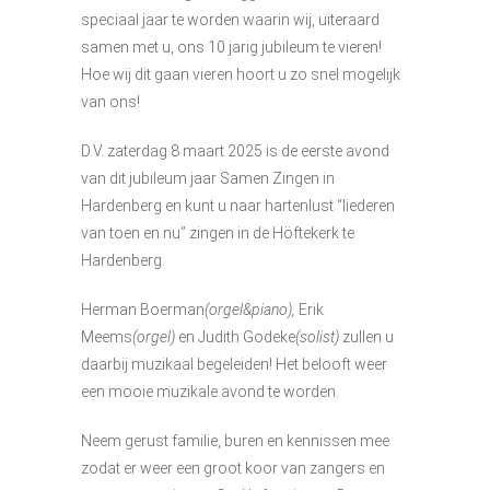
speciaal jaar te worden waarin wij, uiteraard
samen met u, ons 10 jarig jubileum te vieren!
Hoe wij dit gaan vieren hoort u zo snel mogelijk
van ons!
D.V. zaterdag 8 maart 2025 is de eerste avond
van dit jubileum jaar Samen Zingen in
Hardenberg en kunt u naar hartenlust “liederen
van toen en nu” zingen in de Höftekerk te
Hardenberg.
Herman Boerman
(orgel&piano),
Erik
Meems
(orgel)
en Judith Godeke
(solist)
zullen u
daarbij muzikaal begeleiden! Het belooft weer
een mooie muzikale avond te worden.
Neem gerust familie, buren en kennissen mee
zodat er weer een groot koor van zangers en