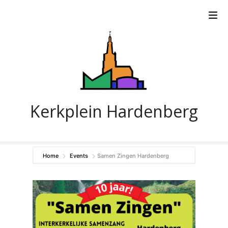
G
a
n
a
a
r
d
e
i
Kerkplein Hardenberg
n
h
o
u
Home
Events
Samen Zingen Hardenberg
d