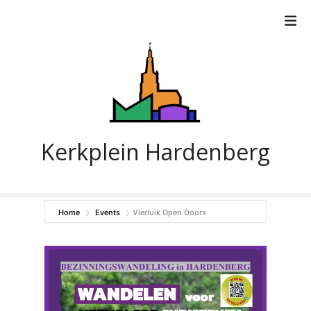
G
a
n
a
a
r
d
e
i
Kerkplein Hardenberg
n
h
o
u
Home
Events
Vierluik Open Doors
d