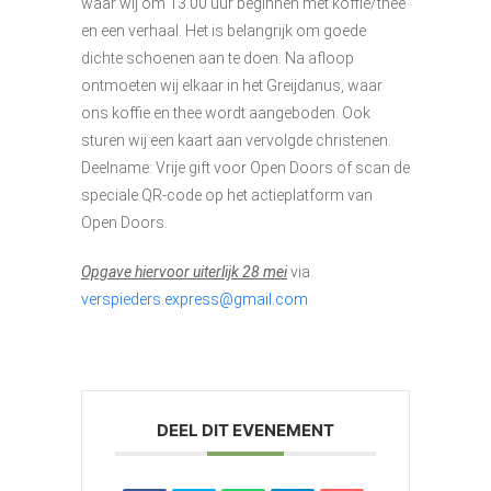
waar wij om 13.00 uur beginnen met koffie/thee
en een verhaal. Het is belangrijk om goede
dichte schoenen aan te doen. Na afloop
ontmoeten wij elkaar in het Greijdanus, waar
ons koffie en thee wordt aangeboden. Ook
sturen wij een kaart aan vervolgde christenen.
Deelname: Vrije gift voor Open Doors of scan de
speciale QR-code op het actieplatform van
Open Doors.
Opgave hiervoor uiterlijk 28 mei
via
verspieders.express@gmail.com
DEEL DIT EVENEMENT