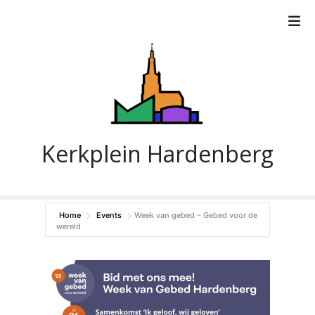
G
a
n
a
a
r
d
e
i
Kerkplein Hardenberg
n
h
o
u
Home
Events
Week van gebed – Gebed voor de
d
wereld