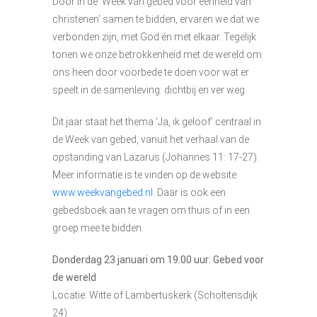
Door in de ‘Week van gebed voor eenheid van
christenen’ samen te bidden, ervaren we dat we
verbonden zijn, met God én met elkaar. Tegelijk
tonen we onze betrokkenheid met de wereld om
ons heen door voorbede te doen voor wat er
speelt in de samenleving: dichtbij en ver weg.
Dit jaar staat het thema ‘Ja, ik geloof’ centraal in
de Week van gebed, vanuit het verhaal van de
opstanding van Lazarus (Johannes 11: 17-27).
Meer informatie is te vinden op de website:
www.weekvangebed.nl
. Daar is ook een
gebedsboek aan te vragen om thuis of in een
groep mee te bidden.
Donderdag 23 januari om 19.00 uur:
Gebed voor
de wereld
Locatie: Witte of Lambertuskerk (Scholtensdijk
24)