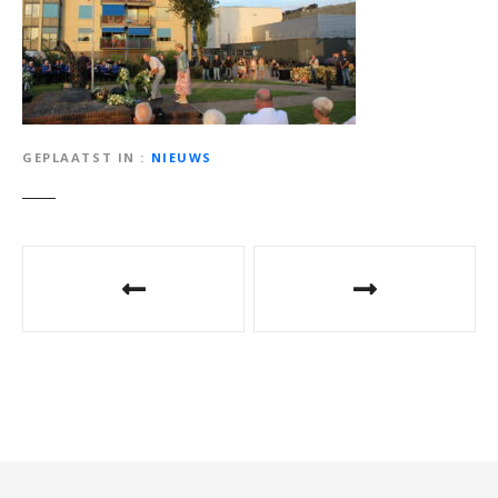
GEPLAATST IN
NIEUWS
B
e
r
i
c
h