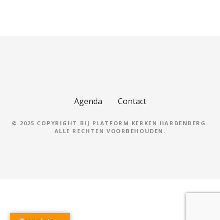
h
t
n
a
v
Agenda
Contact
i
g
© 2025 COPYRIGHT BIJ PLATFORM KERKEN HARDENBERG.
ALLE RECHTEN VOORBEHOUDEN.
a
t
i
e