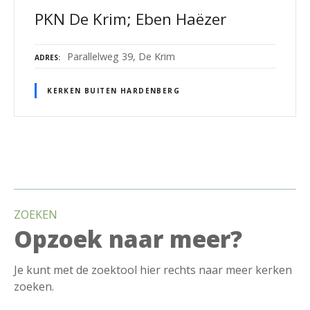
PKN De Krim; Eben Haëzer
Parallelweg 39, De Krim
ADRES
KERKEN BUITEN HARDENBERG
B
e
ZOEKEN
r
Opzoek naar meer?
i
Je kunt met de zoektool hier rechts naar meer kerken
c
zoeken.