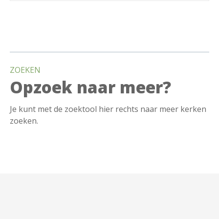
B
e
ZOEKEN
r
Opzoek naar meer?
i
Je kunt met de zoektool hier rechts naar meer kerken
c
zoeken.
h
t
n
a