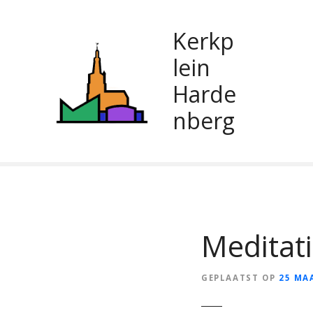
G
a
Kerkp
n
a
lein
a
Harde
r
d
nberg
e
i
n
h
o
u
d
Meditat
GEPLAATST OP
25 MA