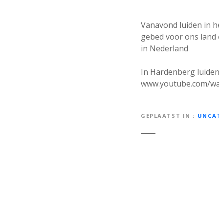
Vanavond luiden in h
gebed voor ons land 
in Nederland
In Hardenberg luiden
www.youtube.com/w
GEPLAATST IN
UNCA
B
e
r