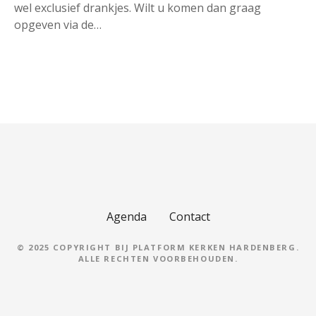
wel exclusief drankjes. Wilt u komen dan graag
opgeven via de…
B
e
r
i
c
Agenda
Contact
h
© 2025 COPYRIGHT BIJ PLATFORM KERKEN HARDENBERG.
ALLE RECHTEN VOORBEHOUDEN.
t
n