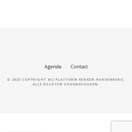
B
e
r
i
c
Agenda
Contact
h
© 2025 COPYRIGHT BIJ PLATFORM KERKEN HARDENBERG.
ALLE RECHTEN VOORBEHOUDEN.
t
n
a
v