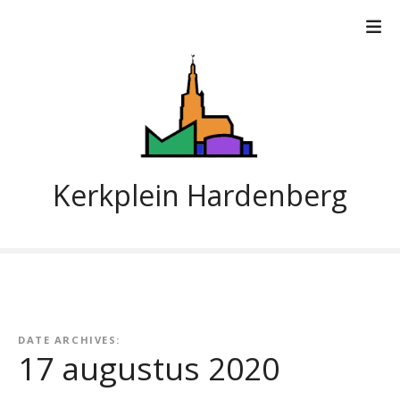
G
a
n
a
a
r
d
e
i
Kerkplein Hardenberg
n
h
o
u
d
DATE ARCHIVES:
17 augustus 2020