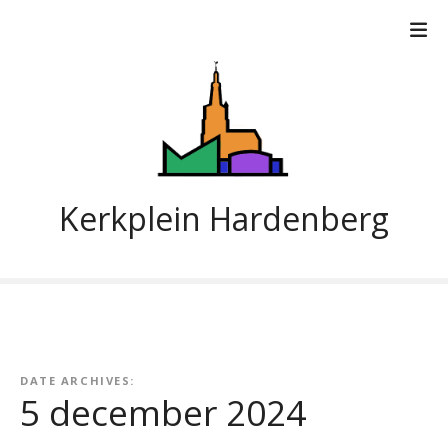
G
a
n
a
a
r
d
e
i
Kerkplein Hardenberg
n
h
o
u
d
DATE ARCHIVES:
5 december 2024