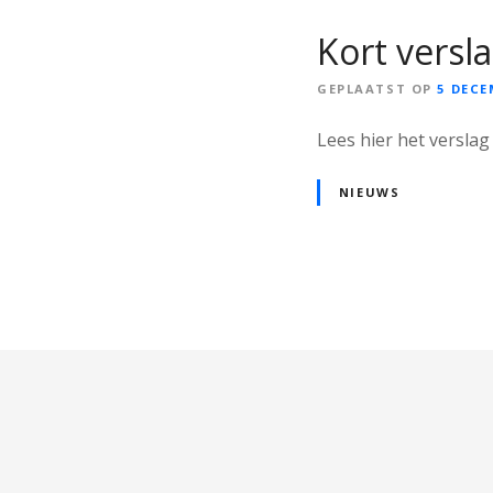
Kort versl
GEPLAATST OP
5 DECE
Lees hier het versla
NIEUWS
B
e
r
i