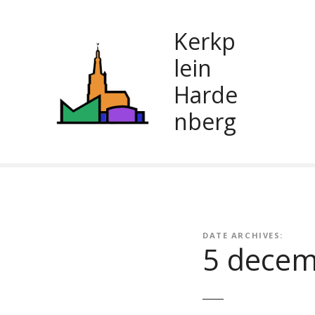
G
a
Kerkp
n
a
lein
a
Harde
r
d
nberg
e
i
n
h
o
u
d
DATE ARCHIVES:
5 decem