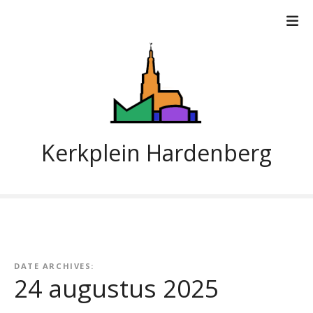
G
a
n
a
a
r
d
e
i
Kerkplein Hardenberg
n
h
o
u
d
DATE ARCHIVES:
24 augustus 2025