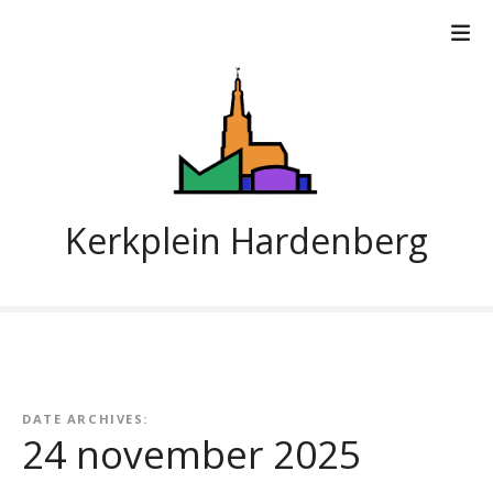
G
a
n
a
a
r
d
e
i
Kerkplein Hardenberg
n
h
o
u
d
DATE ARCHIVES:
24 november 2025