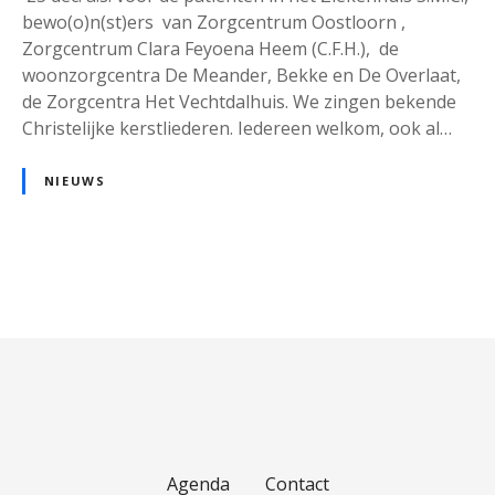
bewo(o)n(st)ers van Zorgcentrum Oostloorn ,
Zorgcentrum Clara Feyoena Heem (C.F.H.), de
woonzorgcentra De Meander, Bekke en De Overlaat,
de Zorgcentra Het Vechtdalhuis. We zingen bekende
Christelijke kerstliederen. Iedereen welkom, ook al…
NIEUWS
B
e
r
i
c
Agenda
Contact