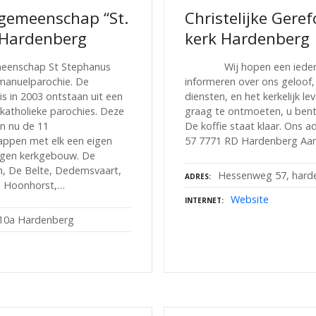
sgemeenschap “St.
Christelijke Gere
 Hardenberg
kerk Hardenberg
meenschap St Stephanus
Wij hopen een ieder g
manuelparochie. De
informeren over ons geloof
s in 2003 ontstaan uit een
diensten, en het kerkelijk l
-katholieke parochies. Deze
graag te ontmoeten, u bent
n nu de 11
De koffie staat klaar. Ons 
ppen met elk een eigen
57 7771 RD Hardenberg Aa
eigen kerkgebouw. De
sen, De Belte, Dedemsvaart,
Hessenweg 57, hard
ADRES
, Hoonhorst,…
Website
INTERNET
 10a Hardenberg