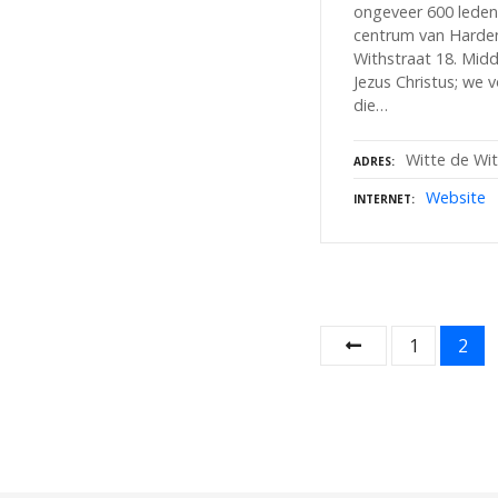
ongeveer 600 leden.
centrum van Harden
Withstraat 18. Midd
Jezus Christus; we 
die…
Witte de Wi
ADRES
Website
INTERNET
B
1
2
e
r
i