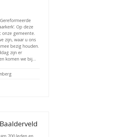
 Gereformeerde
arkerk’. Op deze
t onze gemeente.
e zijn, waar u ons
 mee bezig houden.
dag zijn er
ten komen we bij…
enberg
Baalderveld
uim 700 leden en