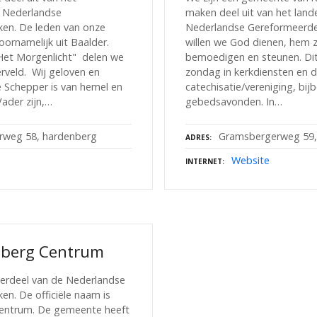
e Nederlandse
maken deel uit van het land
en. De leden van onze
Nederlandse Gereformeerde
rnamelijk uit Baalder.
willen we God dienen, hem 
Het Morgenlicht" delen we
bemoedigen en steunen. Di
veld. Wij geloven en
zondag in kerkdiensten en 
e Schepper is van hemel en
catechisatie/vereniging, bij
Vader zijn,…
gebedsavonden. In…
rweg 58, hardenberg
Gramsbergerweg 59,
ADRES
Website
INTERNET
berg Centrum
derdeel van de Nederlandse
n. De officiële naam is
ntrum. De gemeente heeft