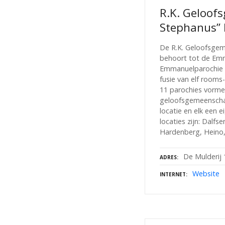
R.K. Geloof
Stephanus”
De R.K. Geloofsge
behoort tot de Em
Emmanuelparochie i
fusie van elf rooms
11 parochies vorme
geloofsgemeenscha
locatie en elk een 
locaties zijn: Dalf
Hardenberg, Heino
De Mulderij
ADRES
Website
INTERNET