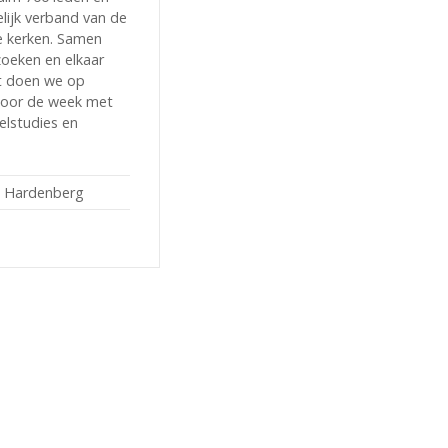
elijk verband van de
 kerken. Samen
zoeken en elkaar
t doen we op
door de week met
belstudies en
 Hardenberg