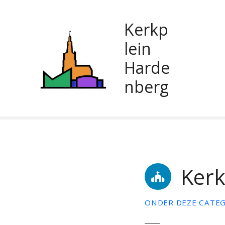
G
a
Kerkp
n
a
lein
a
Harde
r
d
nberg
e
i
n
h
o
u
d
Kerk
ONDER DEZE CATEG