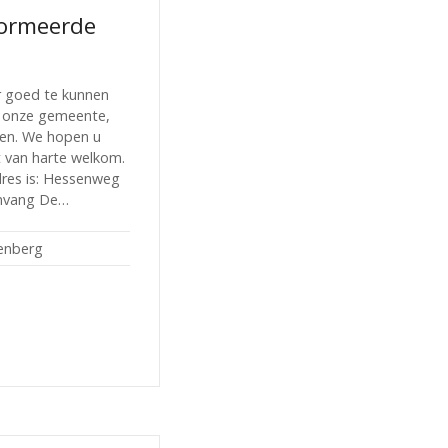
formeerde
oed te kunnen
, onze gemeente,
even. We hopen u
 van harte welkom.
adres is: Hessenweg
nvang De…
enberg