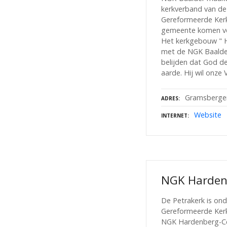
kerkverband van d
Gereformeerde Kerk
gemeente komen voo
Het kerkgebouw " 
met de NGK Baalder
belijden dat God d
aarde. Hij wil onze 
Gramsberge
ADRES
Website
INTERNET
NGK Harden
De Petrakerk is on
Gereformeerde Kerke
NGK Hardenberg-Ce