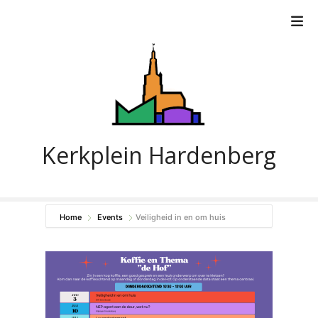
G
a
n
a
a
r
d
e
i
Kerkplein Hardenberg
n
h
o
u
Home
Events
Veiligheid in en om huis
d