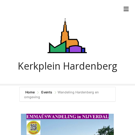
G
a
n
a
a
r
d
e
i
Kerkplein Hardenberg
n
h
o
u
Home
Events
Wandeling Hardenberg en
d
omgeving