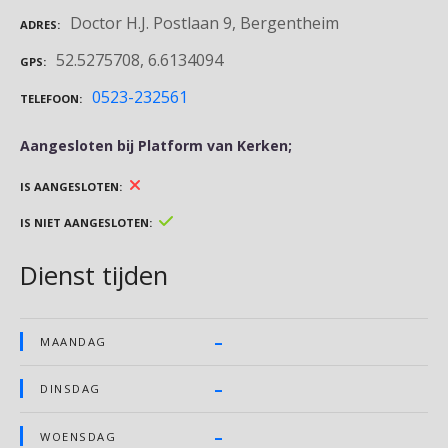
Doctor H.J. Postlaan 9, Bergentheim
ADRES
52.5275708, 6.6134094
GPS
0523-232561
TELEFOON
Aangesloten bij Platform van Kerken;
IS AANGESLOTEN
IS NIET AANGESLOTEN
Dienst tijden
–
MAANDAG
–
DINSDAG
–
WOENSDAG