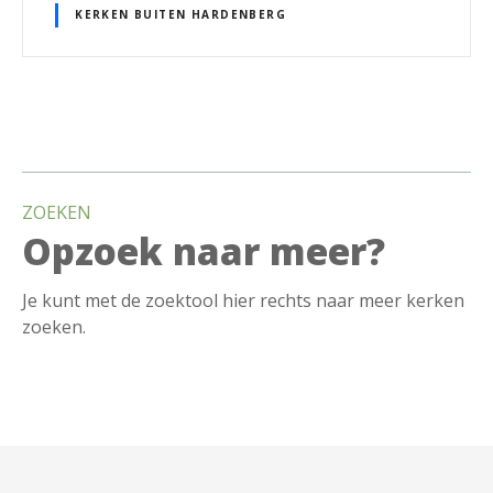
KERKEN BUITEN HARDENBERG
B
e
ZOEKEN
r
Opzoek naar meer?
i
Je kunt met de zoektool hier rechts naar meer kerken
c
zoeken.
h
t
n