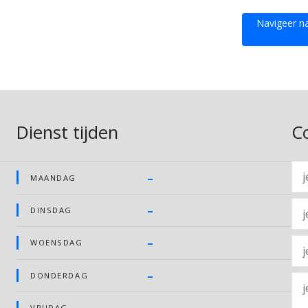
Navigeer n
Dienst tijden
C
–
MAANDAG
–
DINSDAG
–
WOENSDAG
–
DONDERDAG
VRIJDAG