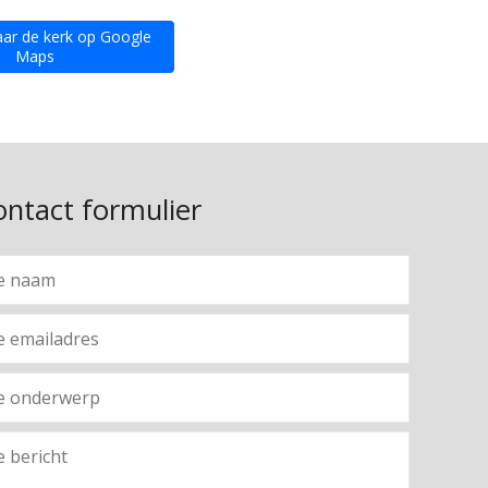
aar de kerk op Google
Maps
ontact formulier