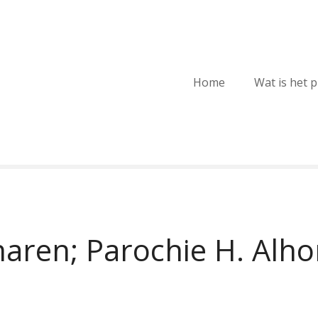
Home
Wat is het 
haren; Parochie H. Alh