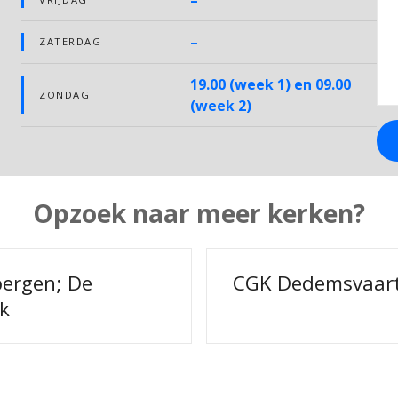
–
–
ZATERDAG
19.00 (week 1) en 09.00
ZONDAG
(week 2)
Opzoek naar meer kerken?
svaart
Christengemeen
Wegwijzer” Har