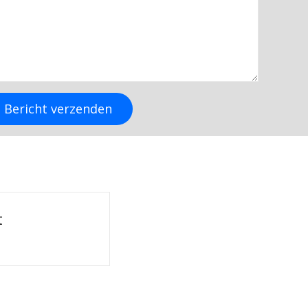
Bericht verzenden
te “De
NHK Bergentheim
denberg