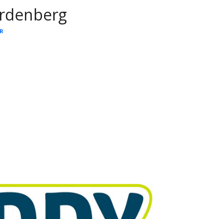
ardenberg
R