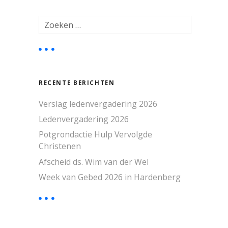
Z
o
e
k
e
n
RECENTE BERICHTEN
n
a
Verslag ledenvergadering 2026
a
r
Ledenvergadering 2026
:
Potgrondactie Hulp Vervolgde
Christenen
Afscheid ds. Wim van der Wel
Week van Gebed 2026 in Hardenberg